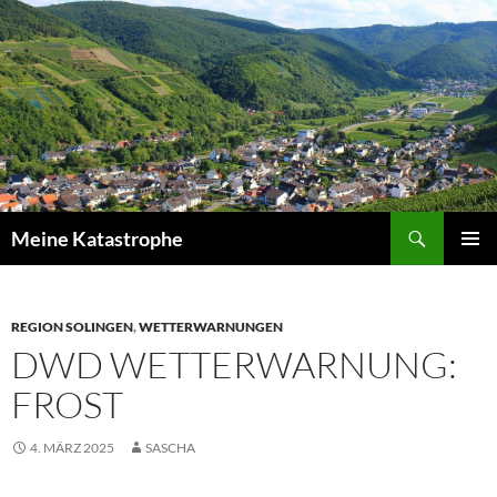
Zum
Inhalt
springen
Suchen
Meine Katastrophe
PRIMÄR
MENÜ
REGION SOLINGEN
,
WETTERWARNUNGEN
DWD WETTERWARNUNG:
FROST
4. MÄRZ 2025
SASCHA