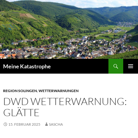
Zum
Inhalt
springen
Suchen
Meine Katastrophe
PRIMÄR
MENÜ
REGION SOLINGEN
,
WETTERWARNUNGEN
DWD WETTERWARNUNG:
GLÄTTE
15. FEBRUAR 2025
SASCHA